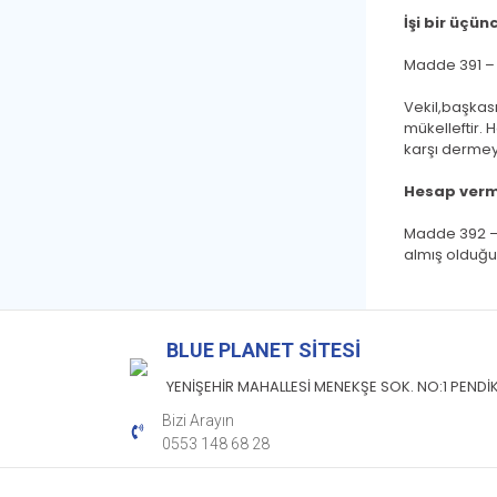
İşi bir üçü
Madde 391 – V
Vekil,başkası
mükelleftir. 
karşı dermey
Hesap ver
Madde 392 – 
almış olduğu
BLUE PLANET SİTESİ
YENİŞEHİR MAHALLESİ MENEKŞE SOK. NO:1 PENDİ
Bizi Arayın
-
0553 148 68 28
2021
BLUE PLANET SİTESİ
Tüm Hakları Saklıdır.