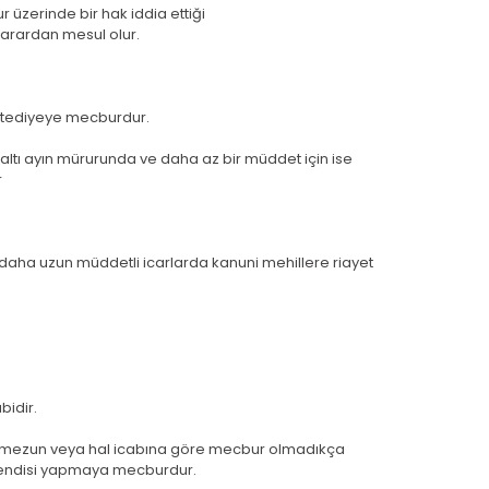
 üzerinde bir hak iddia ettiği
zarardan mesul olur.
a tediyeye mecburdur.
 altı ayın mürurunda ve daha az bir müddet için ise
r
 daha uzun müddetli icarlarda kanuni mehillere riayet
bidir.
evkile mezun veya hal icabına göre mecbur olmadıkça
kendisi yapmaya mecburdur.