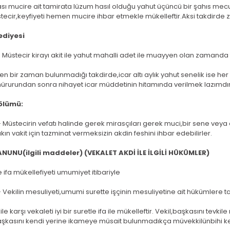
ı mucire ait tamirata lüzum hasıl olduğu yahut üçüncü bir şahıs mecur
tecir,keyfiyeti hemen mucire ihbar etmekle mükelleftir.Aksi takdirde 
tediyesi
Müstecir kirayı akit ile yahut mahalli adet ile muayyen olan zamand
 bir zaman bulunmadığı takdirde,icar altı aylık yahut senelik ise her
ürurundan sonra nihayet icar müddetinin hitamında verilmek lazımdı
ölümü:
Müstecirin vefatı halinde gerek mirasçıları gerek muci,bir sene veya
akın vakit için tazminat vermeksizin akdin feshini ihbar edebilirler.
UNU(ilgili maddeler) (VEKALET AKDİ İLE İLGİLİ HÜKÜMLER)
 ifa mükellefiyeti umumiyet itibariyle
ekilin mesuliyeti,umumi surette işçinin mesuliyetine ait hükümlere ta
le karşı vekaleti iyi bir suretle ifa ile mükelleftir. Vekil,başkasını t
şkasını kendi yerine ikameye müsait bulunmadıkça müvekkilünbihi 