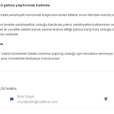
ncü şahsa yaptırmak halinde
ekil,selahiyeti haricinde başkasını tevkil ettikte onun fiilinden kendi
nı tevkile selahiyettar olduğu takdirde,yalnız selahiyetini kullanırken
Her iki surette vekilin kendi yerine ikame ettiği şahsa karşı haiz old
an edebilir.
me
Vekil,müvekkilin talebi üzerine yapmış olduğu işin hesabını vermeye v
 şeyi müvekkile tediyeye mecburdur.
K/İSTANBUL
Bize Ulaşın
muratyildiz@caldiva.com