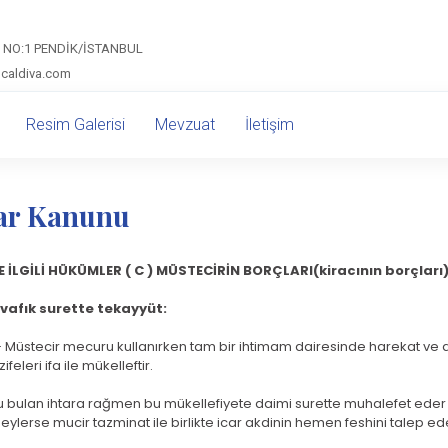
 NO:1 PENDİK/İSTANBUL
@caldiva.com
Resim Galerisi
Mevzuat
İletişim
ar Kanunu
LE İLGİLİ HÜKÜMLER ( C ) MÜSTECİRİN BORÇLARI(kiracının borçları)
vafık surette tekayyüt:
Müstecir mecuru kullanırken tam bir ihtimam dairesinde harekat ve a
eleri ifa ile mükelleftir.
u bulan ihtara rağmen bu mükellefiyete daimi surette muhalefet eder
s eylerse mucir tazminat ile birlikte icar akdinin hemen feshini talep ede