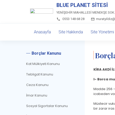
BLUE PLANET SİTESİ
YENİŞEHİR MAHALLESİ MENEKŞE SOK.
0553 148 68 28
muratyildiz
Anasayfa
Site Hakkında
Site Yönetimi
Borçl
Borçlar Kanunu
Kat Mülkiyeti Kanunu
KİRA AKDİ İ
Tebligat Kanunu
I- Borca mu
Ceza Kanunu
Madde 256 – 
icabeden vazif
İmar Kanunu
Müstecir vuk
Sosyal Sigortalar Kanunu
bir zarar ira