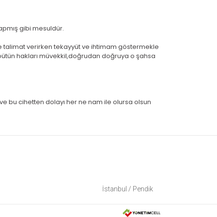
 yapmış gibi mesuldür.
 ve talimat verirken tekayyüt ve ihtimam göstermekle
uğu bütün hakları müvekkil,doğrudan doğruya o şahsa
e bu cihetten dolayı her ne nam ile olursa olsun
İstanbul
/
Pendik