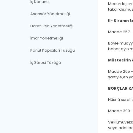
İş Kanunu
Mecurda,icras
takdirde;müs
Asansör Yönetmeliği
II- Kiranın 
Ücretli İzin Yönetmeliği
Madde 257 – 
İmar Yönetmeliği
Böyle muayyen
beher ayın m
Konut Kapıcıları Tüzüğü
Müstecirin 
İş Süresi Tüzüğü
Madde 265 – 
şartiyle,en y
BORÇLAR KAN
Hüsnü suretle
Madde 390 – V
Vekil,müvekki
veya adet ba